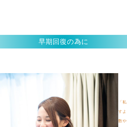
早期回復の為に
「私
すよ
数や