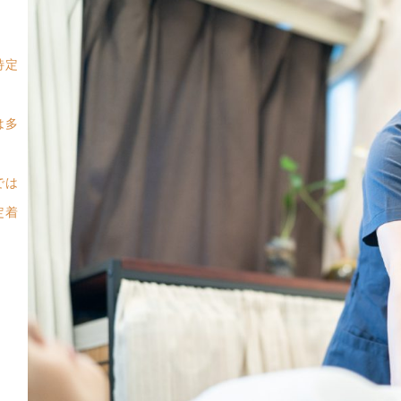
特定
は多
では
定着