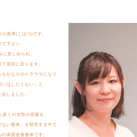
小波津(こはつ)です。
せて下さい
みに苦しめられ、
経て現在に至ります。
らもかなりのトラウマになり
思いはしたくない」と
を志しました。
た多くの女性の回復を
せない整体」を研究する中で
めの体質改善整体です。