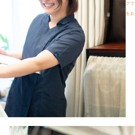
グで
をお