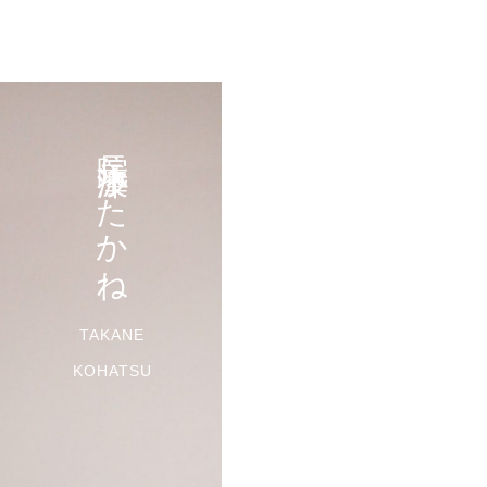
院長 小波津 たかね
TAKANE
KOHATSU